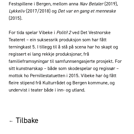
Festspillene i Bergen, mellom anna
Nav Betaler
(2019),
Lykkeliv
(2017/2018) og
Det var en gang et menneske
(2015).
For tida spelar Vibeke i
Politi! 2
ved Det Vestnorske
Teateret – ein suksessrik produksjon som har fått
terningkast 5. I tillegg til å stå på scena har ho skapt og
regissert ei lang rekkje produksjonar, frå
familieframsyningar til samfunnsengasjerte prosjekt. For
sitt kunstnarskap – både som skodespelar og regissør –
mottok ho Pernillestatuetten i 2015. Vibeke har òg fått
fleire stipend frå Kulturrådet og Bergen kommune, og
undervist i teater både i inn- og utland.
Tilbake
←