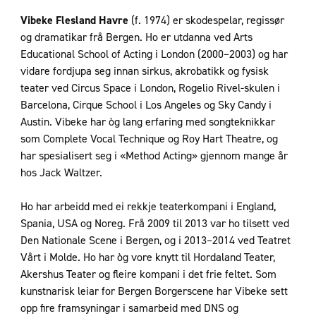
Vibeke Flesland Havre
(f. 1974) er skodespelar, regissør
og dramatikar frå Bergen. Ho er utdanna ved Arts
Educational School of Acting i London (2000–2003) og har
vidare fordjupa seg innan sirkus, akrobatikk og fysisk
teater ved Circus Space i London, Rogelio Rivel-skulen i
Barcelona, Cirque School i Los Angeles og Sky Candy i
Austin. Vibeke har òg lang erfaring med songteknikkar
som Complete Vocal Technique og Roy Hart Theatre, og
har spesialisert seg i «Method Acting» gjennom mange år
hos Jack Waltzer.
Ho har arbeidd med ei rekkje teaterkompani i England,
Spania, USA og Noreg. Frå 2009 til 2013 var ho tilsett ved
Den Nationale Scene i Bergen, og i 2013–2014 ved Teatret
Vårt i Molde. Ho har òg vore knytt til Hordaland Teater,
Akershus Teater og fleire kompani i det frie feltet. Som
kunstnarisk leiar for Bergen Borgerscene har Vibeke sett
opp fire framsyningar i samarbeid med DNS og