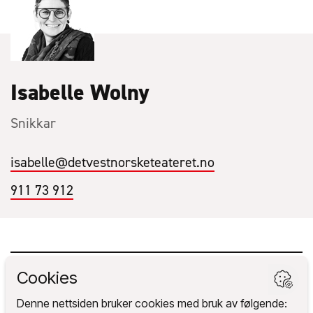
Isabelle Wolny
Snikkar
isabelle
@detvestnorsketeateret.no
911 73 912