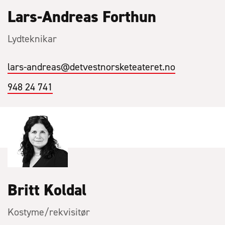
Lars-Andreas Forthun
Lydteknikar
lars-andreas
@detvestnorsketeateret.no
948 24 741
Britt Koldal
Kostyme/rekvisitør