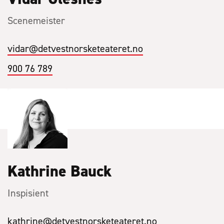
Scenemeister
vidar
@detvestnorsketeateret.no
900 76 789
Kathrine Bauck
Inspisient
kathrine
@detvestnorsketeateret.no