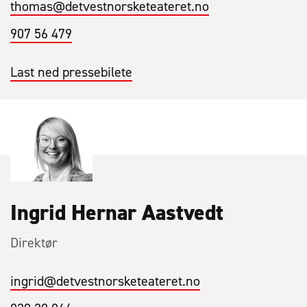
thomas
@detvestnorsketeateret.no
907 56 479
Last ned pressebilete
Ingrid Hernar Aastvedt
Direktør
ingrid
@detvestnorsketeateret.no