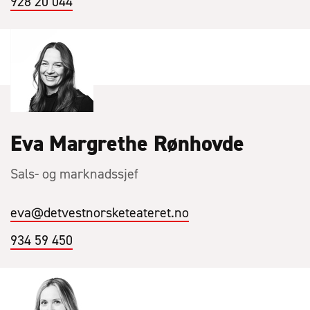
928 20 044
Eva Margrethe Rønhovde
Sals- og marknadssjef
eva
@detvestnorsketeateret.no
934 59 450