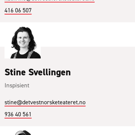
416 06 507
Stine Svellingen
Inspisient
stine
@detvestnorsketeateret.no
936 40 561