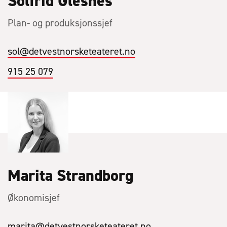
Solfrid Glesnes
Plan- og produksjonssjef
sol
@detvestnorsketeateret.no
915 25 079
Marita Strandborg
Økonomisjef
marita
@detvestnorsketeateret.no