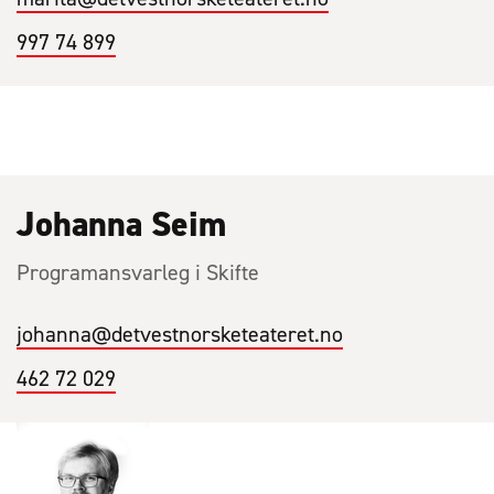
997 74 899
Johanna Seim
Programansvarleg i Skifte
johanna
@detvestnorsketeateret.no
462 72 029