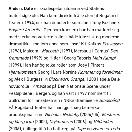
Anders Dale
er skodespelar utdanna ved Statens
teaterhøgskole. Han kom direkte frå skulen til Rogaland
Teater i 1994, der han debuterte som Joe i Tony Kushners
Engler i Amerika
. Gjennom karriera har han markert seg
med sterke og varierte roller i både klassisk og moderne
dramatikk – mellom anna som Josef K i Kafkas
Prosessen
(1996), Malcom i
Macbeth
(1997), Mersault i Camus’
Den
fremmede
(1999) og Hitler i Georg Taboris
Mein Kampf
(1999). Han har òg tolka roller som Joey i Pinters
Hjemkomsten
, Georg i Lars Noréns
Kommer og forsvinner
og Alex i Burgess’
A Clockwork Orange
. I 2001 spela Dale
hovudrolla i
Amadeus
på Den Nationale Scene under
Festspillene i Bergen, og han vart i 1997 nominert til
Gullruten for innsatsen sin i NRKs dramaserie
Blodsbånd
.
På Rogaland Teater har han gjort seg bemerka i
produksjonar som
Nicholas Nickleby
(2004/05),
Mesteren
og Margarita
(2005),
Drømmeren
(2006) og
Vildanden
(2006), i tillegg til å ha hatt regi på
Tape
og
Hvem er redd