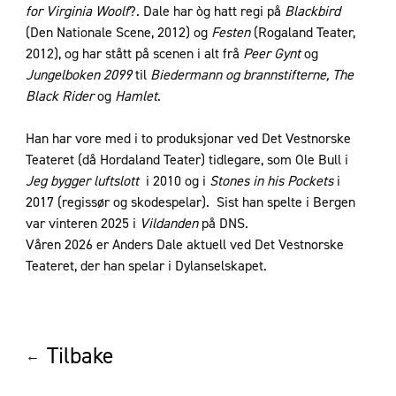
for Virginia Woolf
?. Dale har òg hatt regi på
Blackbird
(Den Nationale Scene, 2012) og
Festen
(Rogaland Teater,
2012), og har stått på scenen i alt frå
Peer Gynt
og
Jungelboken 2099
til
Biedermann og brannstifterne, The
Black Rider
og
Hamlet
.
Han har vore med i to produksjonar ved Det Vestnorske
Teateret (då Hordaland Teater) tidlegare, som Ole Bull i
Jeg bygger luftslott
i 2010 og i
Stones in his Pockets
i
2017 (regissør og skodespelar). Sist han spelte i Bergen
var vinteren 2025 i
Vildanden
på DNS.
Våren 2026 er Anders Dale aktuell ved Det Vestnorske
Teateret, der han spelar i Dylanselskapet.
Tilbake
←